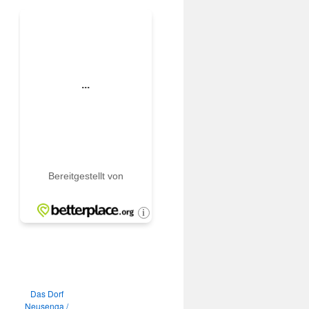
Das Dorf
Neusenga /