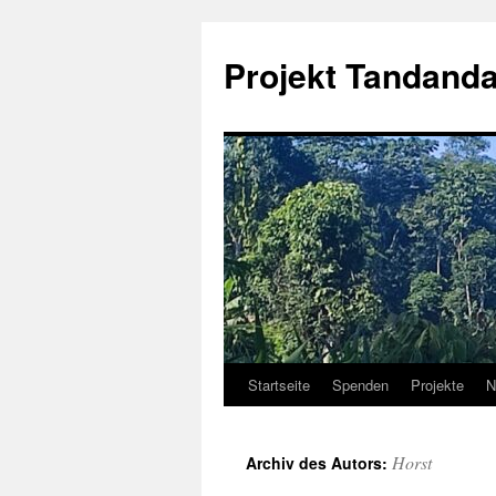
Projekt Tandanda
Startseite
Spenden
Projekte
N
Zum
Inhalt
Horst
Archiv des Autors:
springen