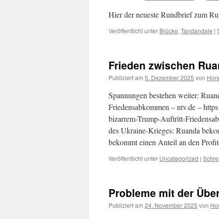
Hier der neueste Rundbrief zum Ru
Veröffentlicht unter
Brücke
,
Tandandale
|
Frieden zwischen Ru
Publiziert am
5. Dezember 2025
von
Hors
Spannungen bestehen weiter: Ruand
Friedensabkommen – ntv.de – https
bizarrem-Trump-Auftritt-Friedens
des Ukraine-Krieges: Ruanda beko
bekommt einen Anteil an den Profit
Veröffentlicht unter
Uncategorized
|
Schre
Probleme mit der Übe
Publiziert am
24. November 2025
von
Hor