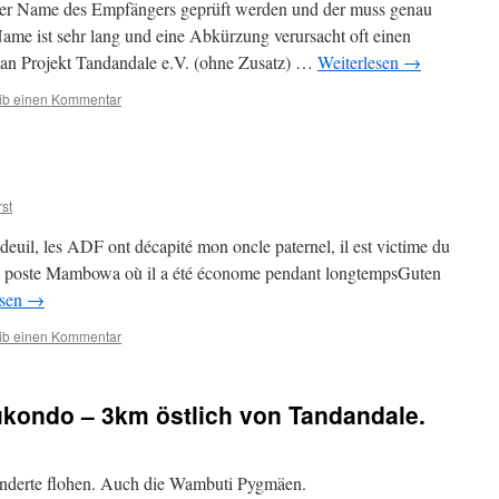
der Name des Empfängers geprüft werden und der muss genau
ame ist sehr lang und eine Abkürzung verur­sacht oft einen
 an Projekt Tandandale e.V. (ohne Zusatz) …
Weiterlesen
→
ib einen Kommentar
st
n deuil, les ADF ont décapité mon oncle paternel, il est victime du
e poste Mambowa où il a été économe pendant longtempsGuten
esen
→
ib einen Kommentar
ukondo – 3km östlich von Tandandale.
derte flohen. Auch die Wambuti Pygmäen.