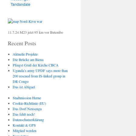
Tandandale
11.7.24 M23 jetzt 95 km vor Butembo
Recent Posts
Aktuelle Projekte
Die Brücke am Biena
Pfingst Gruß der Kirche CBCA
Uganda’s army UPDF says more than
200 rescued from IS-linked group in
DR Congo
Das ist Abigael
Stadtmission Herne
Cookie-Richtlinie (EU)
Das Dorf Neusenga
Das fehlt noch!
Datenschutzerklärung
Kontakt & GPS
Mitglied werden