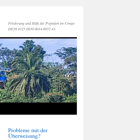
Förderung und Hilfe für Pygmäen im Congo
DE38 4325 0030 0014 0052 43
Probleme mit der
Überweisung?