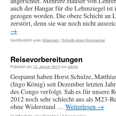
angerichtet. Mehrere Häuser von Lehre
auch der Hangar für die Lehmziegel ist 
gezogen worden. Die obere Schicht an
zerstört, denn sie war noch nicht ausr
→
Veröffentlicht unter
Allgemein
|
Schreib einen Kommentar
Reisevorbereitungen
Publiziert am
12. Januar 2013
von
admin
Gespannt haben Horst Schulze, Matthi
(Ingo König) seit Dezember letzten Jah
des Congo verfolgt. Sah es für unsere
2012 noch sehr schlecht aus als M23-R
ohne Widerstand …
Weiterlesen
→
Veröffentlicht unter
Reiseblog
|
2 Kommentare