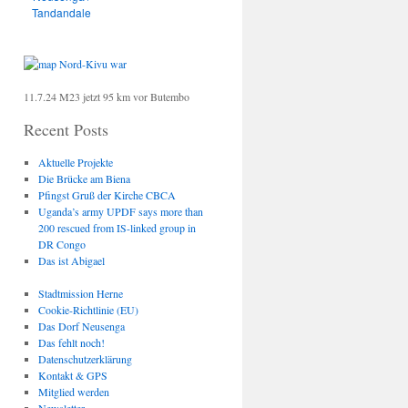
Tandandale
11.7.24 M23 jetzt 95 km vor Butembo
Recent Posts
Aktuelle Projekte
Die Brücke am Biena
Pfingst Gruß der Kirche CBCA
Uganda’s army UPDF says more than
200 rescued from IS-linked group in
DR Congo
Das ist Abigael
Stadtmission Herne
Cookie-Richtlinie (EU)
Das Dorf Neusenga
Das fehlt noch!
Datenschutzerklärung
Kontakt & GPS
Mitglied werden