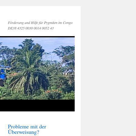
Förderung und Hilfe für Pygmäen im Congo
DE38 4325 0030 0014 0052 43
Probleme mit der
Überweisung?