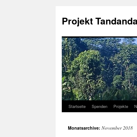
Projekt Tandanda
Startseite
Spenden
Projekte
N
Zum
Inhalt
November 2018
Monatsarchive:
springen