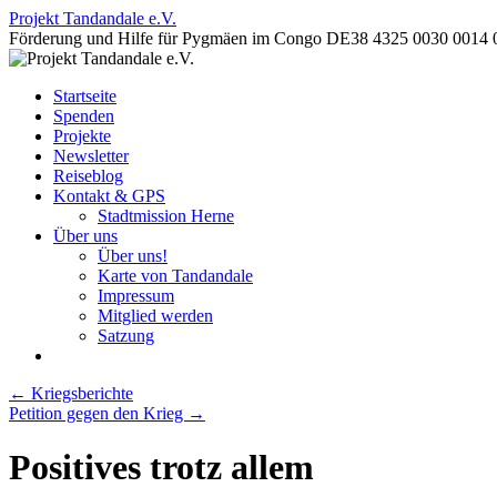
Projekt Tandandale e.V.
Förderung und Hilfe für Pygmäen im Congo DE38 4325 0030 0014 
Zum
Startseite
Inhalt
Spenden
springen
Projekte
Newsletter
Reiseblog
Kontakt & GPS
Stadtmission Herne
Über uns
Über uns!
Karte von Tandandale
Impressum
Mitglied werden
Satzung
←
Kriegsberichte
Petition gegen den Krieg
→
Positives trotz allem