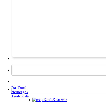
Das Dorf
Neusenga /
Tandandale