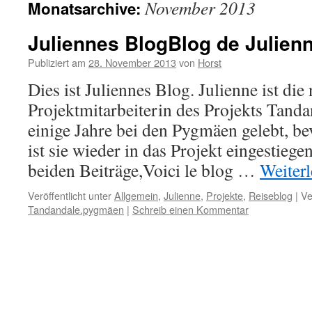
November 2013
Monatsarchive:
Juliennes Blog
Blog de Julien
Publiziert am
28. November 2013
von
Horst
Dies ist Juliennes Blog. Julienne ist die
Projektmitarbeiterin des Projekts Tandan
einige Jahre bei den Pygmäen gelebt, bev
ist sie wieder in das Projekt eingestiegen
beiden Beiträge,Voici le blog …
Weiter
Veröffentlicht unter
Allgemein
,
Julienne
,
Projekte
,
Reiseblog
|
Ve
Tandandale.pygmäen
|
Schreib einen Kommentar