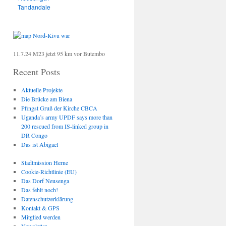
Tandandale
11.7.24 M23 jetzt 95 km vor Butembo
Recent Posts
Aktuelle Projekte
Die Brücke am Biena
Pfingst Gruß der Kirche CBCA
Uganda’s army UPDF says more than
200 rescued from IS-linked group in
DR Congo
Das ist Abigael
Stadtmission Herne
Cookie-Richtlinie (EU)
Das Dorf Neusenga
Das fehlt noch!
Datenschutzerklärung
Kontakt & GPS
Mitglied werden