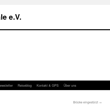
le e.V.
ewsletter
Reiseblog
Kontakt & GPS
Über uns
Brücke eingestürzt
→