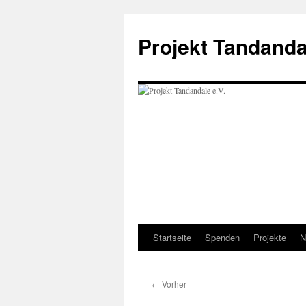
Projekt Tandanda
Startseite
Spenden
Projekte
N
Zum
Inhalt
←
Vorher
springen