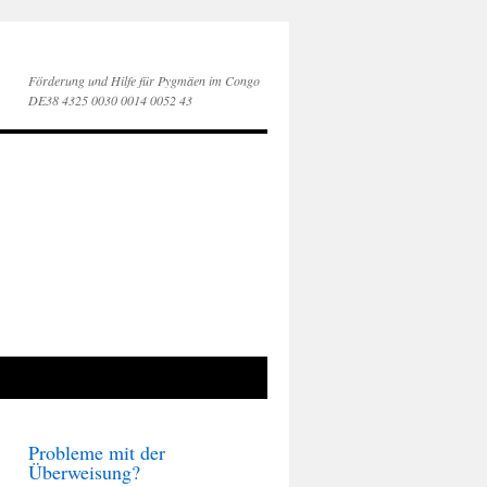
Förderung und Hilfe für Pygmäen im Congo
DE38 4325 0030 0014 0052 43
Probleme mit der
Überweisung?