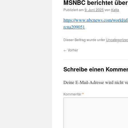
MSNBC berichtet über
Publiziert am
9. Juni 2025
von
Katja
https://www.nbcnews.com/world/afr
rcna209051
Dieser Beitrag wurde unter
Uncategorize
←
Vorher
Schreibe einen Kommen
Deine E-Mail-Adresse wird nicht ver
Kommentar
*