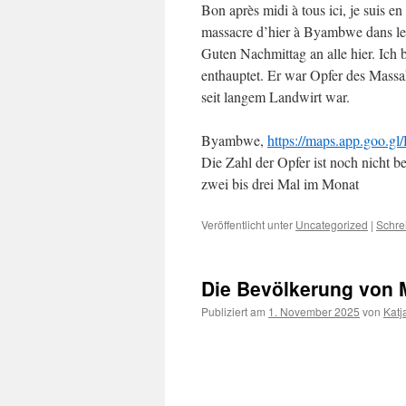
Bon après midi à tous ici, je suis e
massacre d’hier à Byambwe dans l
Guten Nachmittag an alle hier. Ich 
enthauptet. Er war Opfer des Mas
seit langem Landwirt war.
Byambwe,
https://maps.app.goo
Die Zahl der Opfer ist noch nicht 
zwei bis drei Mal im Monat
Veröffentlicht unter
Uncategorized
|
Schre
Die Bevölkerung von M
Publiziert am
1. November 2025
von
Katj