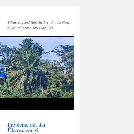
Förderung und Hilfe für Pygmäen im Congo
DE38 4325 0030 0014 0052 43
Probleme mit der
Überweisung?