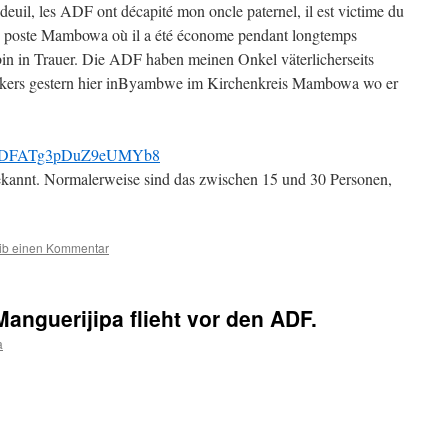
n deuil, les ADF ont décapité mon oncle paternel, il est victime du
e poste Mambowa où il a été économe pendant longtemps
bin in Trauer. Die ADF haben meinen Onkel väterlicherseits
sakers gestern hier inByambwe im Kirchenkreis Mambowa wo er
.gl/DFATg3pDuZ9eUMYb8
bekannt. Normalerweise sind das zwischen 15 und 30 Personen,
ib einen Kommentar
anguerijipa flieht vor den ADF.
a