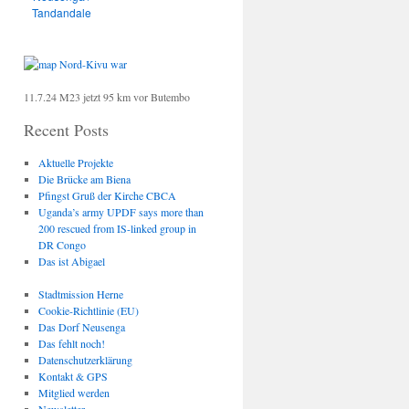
Tandandale
11.7.24 M23 jetzt 95 km vor Butembo
Recent Posts
Aktuelle Projekte
Die Brücke am Biena
Pfingst Gruß der Kirche CBCA
Uganda’s army UPDF says more than
200 rescued from IS-linked group in
DR Congo
Das ist Abigael
Stadtmission Herne
Cookie-Richtlinie (EU)
Das Dorf Neusenga
Das fehlt noch!
Datenschutzerklärung
Kontakt & GPS
Mitglied werden