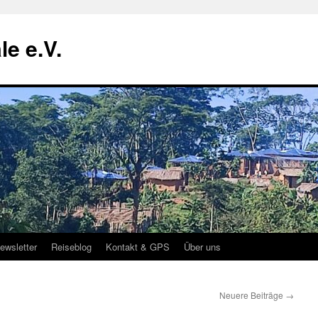
le e.V.
ewsletter
Reiseblog
Kontakt & GPS
Über uns
Neuere Beiträge
→