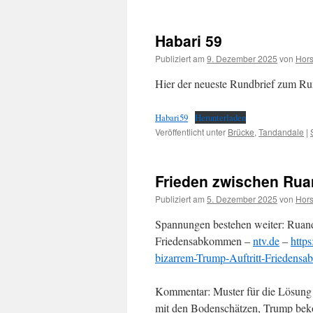
Habari 59
Publiziert am
9. Dezember 2025
von
Hors
Hier der neueste Rundbrief zum Ru
Habari59
Herunterladen
Veröffentlicht unter
Brücke
,
Tandandale
|
Frieden zwischen Ru
Publiziert am
5. Dezember 2025
von
Hors
Spannungen bestehen weiter: Ruand
Friedensabkommen –
ntv.de
–
http
bizarrem-Trump-Auftritt-Friedens
Kommentar: Muster für die Lösung
mit den Bodenschätzen, Trump beko