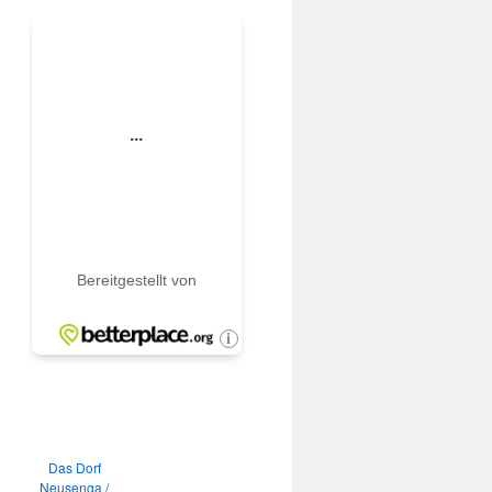
Das Dorf
Neusenga /