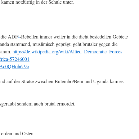
kamen notdürftig in der Schule unter.
n die ADF
-Rebellen immer weiter in die dicht besiedelten Gebiete
1
nda stammend, muslimisch geprägt, geht brutaler gegen die
Haram.
https://de.wikipedia.org/wiki/Allied_Democratic_Forces
frica-57246001
v=Ac0QHoh6-9o
und auf der Straße zwischen Butembo/Beni und Uganda kam es
geraubt sondern auch brutal ermordet.
 Norden und Osten