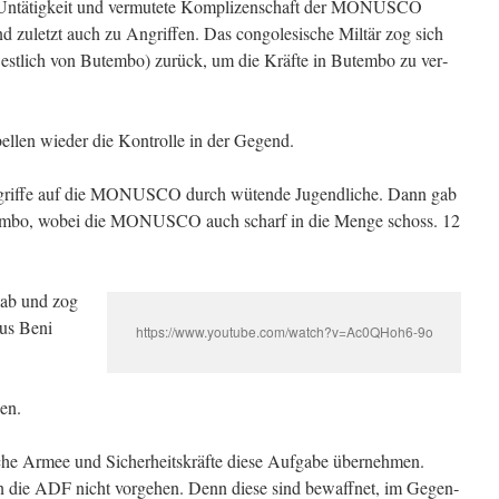
 Untätigkeit und vermutete Komplizenschaft der MONUSCO
 zuletzt auch zu An­griffen. Das congo­le­si­sche Miltär zog sich
estlich von Butembo) zurück, um die Kräfte in Butembo zu ver­
­len wieder die Kon­trolle in der Gegend.
n­grif­fe auf die MONUSCO durch wütende Jugend­liche. Dann gab
utembo, wobei die MONUSCO auch scharf in die Menge schoss. 12
.
ab und zog
us Beni
https://www.youtube.com/watch?v=Ac0QHoh6-9o
en.
sche Armee und Sicherheitskräfte diese Aufgabe übernehmen.
 die ADF nicht vor­gehen. Denn diese sind bewaffnet, im Gegen­