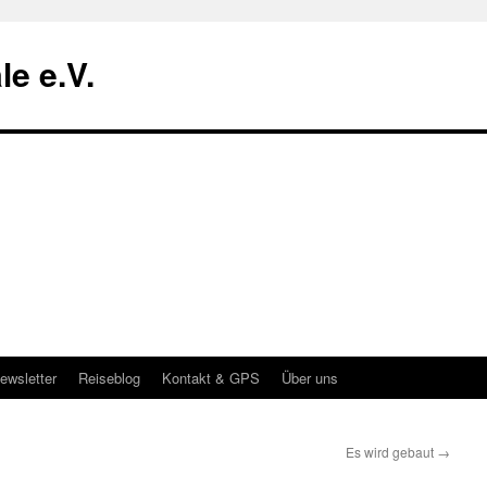
le e.V.
ewsletter
Reiseblog
Kontakt & GPS
Über uns
Es wird gebaut
→