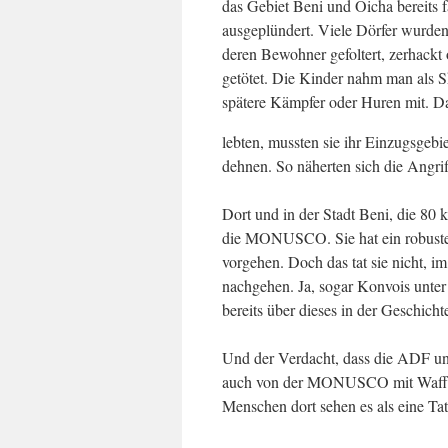
das Gebiet Beni und Oicha bereits fa
ausgeplün­dert. Viele Dörfer wurden
deren Bewohner gefoltert, zerhackt 
getötet. Die Kinder nahm man als S
spätere Kämpfer oder Huren mit.
Da
lebten, mussten sie ihr Einzugsgebi
dehnen. So näherten sich die An­gr
Dort und in der Stadt Beni, die 80 k
die MONUSCO. Sie hat ein robustes 
vorgehen. Doch das tat sie nicht, i
nachgehen. Ja, sogar Konvois unt
bereits über dieses in der Geschich
Und der Verdacht, dass die ADF un
auch von der MONUSCO mit Waffen 
Menschen dort sehen es als eine Tat