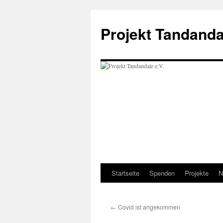
Projekt Tandanda
Startseite
Spenden
Projekte
N
Zum
Inhalt
←
Covid ist angekommen
springen