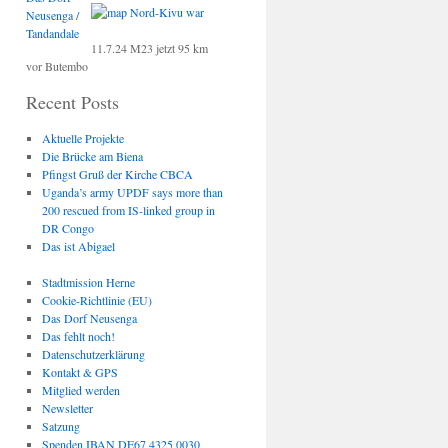
Neusenga /
Tandandale
11.7.24 M23 jetzt 95 km
vor Butembo
Recent Posts
Aktuelle Projekte
Die Brücke am Biena
Pfingst Gruß der Kirche CBCA
Uganda’s army UPDF says more than
200 rescued from IS-linked group in
DR Congo
Das ist Abigael
Stadtmission Herne
Cookie-Richtlinie (EU)
Das Dorf Neusenga
Das fehlt noch!
Datenschutzerklärung
Kontakt & GPS
Mitglied werden
Newsletter
Satzung
Spenden IBAN DE67 4325 0030