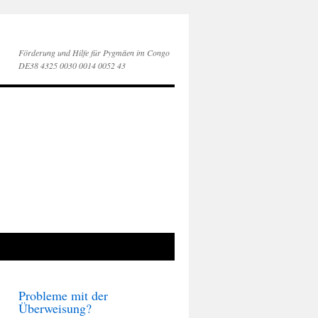
Förderung und Hilfe für Pygmäen im Congo
DE38 4325 0030 0014 0052 43
Probleme mit der
Überweisung?