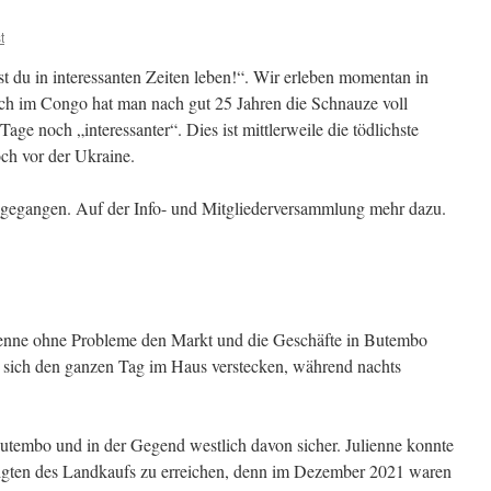
t
t du in interes­santen Zeiten leben!“. Wir erleben momentan in
och im Congo hat man nach gut 25 Jahren die Schnauze voll
ge noch „interessan­ter“. Dies ist mittlerweile die tödlichste
och vor der Ukraine.
zugegangen. Auf der Info- und Mitgliederversammlung mehr dazu.
nne ohne Pro­bleme den Markt und die Geschäfte in Butembo
 sich den ganzen Tag im Haus verstecken, während nachts
utembo und in der Gegend westlich davon sicher. Julienne konnte
iligten des Land­kaufs zu erreichen, denn im Dezember 2021 waren