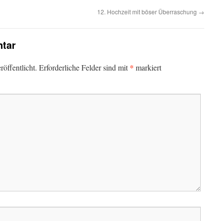
12. Hochzeit mit böser Überraschung
→
tar
*
öffentlicht.
Erforderliche Felder sind mit
markiert