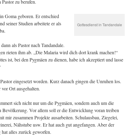
 Pastor zu berufen.
n Goma geboren. Er entschied
d seiner Studien arbeitete er als
Gottesdienst in Tandandale
ba.
 dann als Pastor nach Tandandale.
en rieten ihm ab. „Die Malaria wird dich dort krank machen!“
tes ist, bei den Pygmäen zu dienen, habe ich akzeptiert und lasse
“
als Pastor eingesetzt worden. Kurz danach gingen die Unruhen los.
r vor Ort ausgehalten.
mmert sich nicht nur um die Pygmäen, sondern auch um die
 Bevölkerung. Vor allem soll er die Ent­wicklung voran treiben
it mir zusammen Projekte aus­arbeiten. Schulausbau, Ziegelei,
inerei, Nähstube usw. Er hat auch gut ange­fangen. Aber der
 hat alles zurück geworfen.