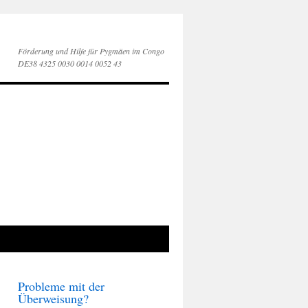
Förderung und Hilfe für Pygmäen im Congo
DE38 4325 0030 0014 0052 43
Probleme mit der
Überweisung?