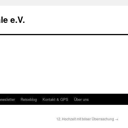
le e.V.
ewsletter
Reiseblog
Kontakt & GPS
Über uns
12. Hochzeit mit böser Überraschung
→