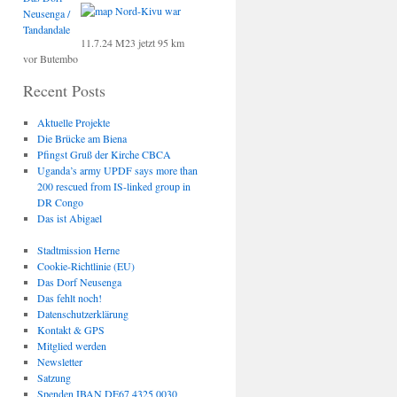
Neusenga /
Tandandale
11.7.24 M23 jetzt 95 km
vor Butembo
Recent Posts
Aktuelle Projekte
Die Brücke am Biena
Pfingst Gruß der Kirche CBCA
Uganda’s army UPDF says more than
200 rescued from IS-linked group in
DR Congo
Das ist Abigael
Stadtmission Herne
Cookie-Richtlinie (EU)
Das Dorf Neusenga
Das fehlt noch!
Datenschutzerklärung
Kontakt & GPS
Mitglied werden
Newsletter
Satzung
Spenden IBAN DE67 4325 0030