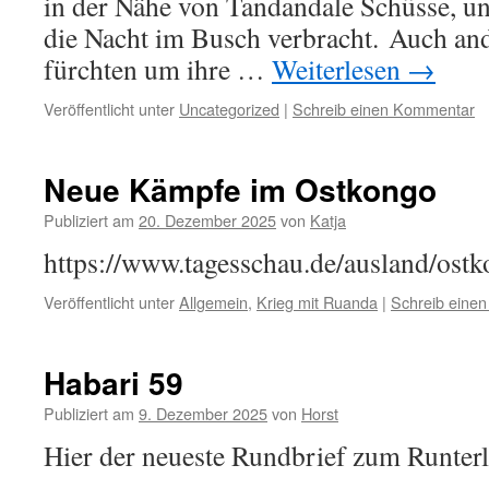
in der Nähe von Tandandale Schüsse, u
die Nacht im Busch verbracht. Auch an
fürchten um ihre …
Weiterlesen
→
Veröffentlicht unter
Uncategorized
|
Schreib einen Kommentar
Neue Kämpfe im Ostkongo
Publiziert am
20. Dezember 2025
von
Katja
https://www.tagesschau.de/ausland/ost
Veröffentlicht unter
Allgemein
,
Krieg mit Ruanda
|
Schreib eine
Habari 59
Publiziert am
9. Dezember 2025
von
Horst
Hier der neueste Rundbrief zum Runter