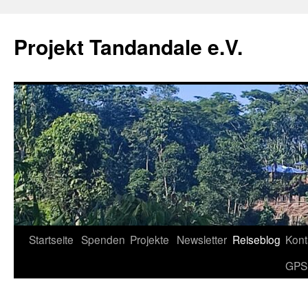
Projekt Tandandale e.V.
Zum
Startseite
Spenden
Projekte
Newsletter
Reiseblog
Kont
Inhalt
GPS
springen