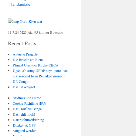
Tandandale
11.7.24 M23 jetzt 95 km vor Butembo
Recent Posts
Aktuelle Projekte
Die Brücke am Biena
Pfingst Gruß der Kirche CBCA
Uganda’s army UPDF says more than
200 rescued from IS-linked group in
DR Congo
Das ist Abigael
Stadtmission Herne
Cookie-Richtlinie (EU)
Das Dorf Neusenga
Das fehlt noch!
Datenschutzerklärung
Kontakt & GPS
Mitglied werden