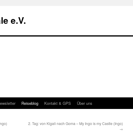
le e.V.
ewsletter
Reiseblog
Kontakt & GPS
Über uns
Ingo)
2. Tag: von Kigali nach Goma – My Ingo is my Castle (Ingo)
→