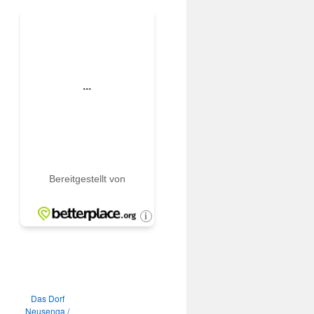
Das Dorf
Neusenga /