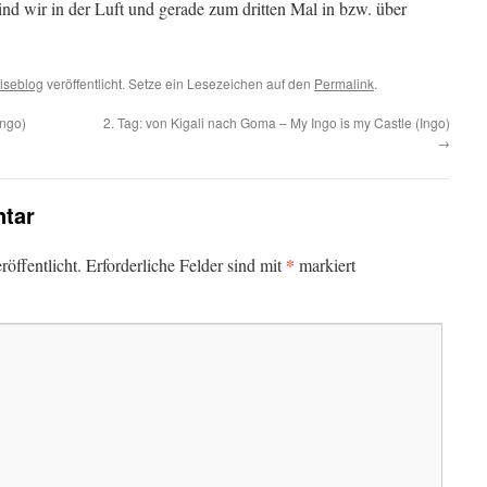
sind wir in der Luft und gerade zum dritten Mal in bzw. über
iseblog
veröffentlicht. Setze ein Lesezeichen auf den
Permalink
.
Ingo)
2. Tag: von Kigali nach Goma – My Ingo is my Castle (Ingo)
→
tar
*
öffentlicht.
Erforderliche Felder sind mit
markiert