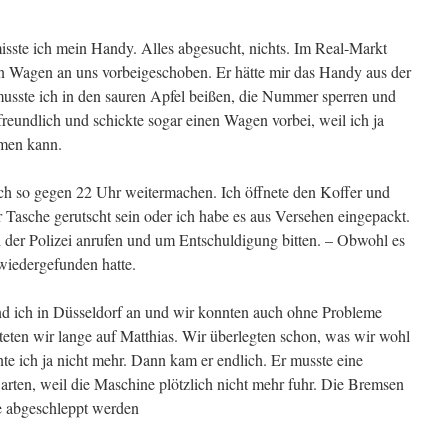
sste ich mein Handy. Alles abgesucht, nichts. Im Real-Markt
en Wagen an uns vorbeigeschoben. Er hätte mir das Handy aus der
usste ich in den sauren Apfel beißen, die Nummer sperren und
 freundlich und schickte sogar einen Wagen vorbei, weil ich ja
men kann.
lich so gegen 22 Uhr weitermachen. Ich öffnete den Koffer und
 Tasche gerutscht sein oder ich habe es aus Versehen eingepackt.
i der Polizei anrufen und um Entschuldigung bitten. – Obwohl es
s wiedergefunden hatte.
d ich in Düsseldorf an und wir konnten auch ohne Probleme
ten wir lange auf Matthias. Wir überlegten schon, was wir wohl
e ich ja nicht mehr. Dann kam er endlich. Er musste eine
arten, weil die Maschine plötzlich nicht mehr fuhr. Die Bremsen
e abgeschleppt werden