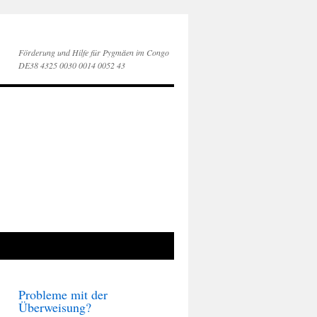
Förderung und Hilfe für Pygmäen im Congo
DE38 4325 0030 0014 0052 43
Probleme mit der
Überweisung?