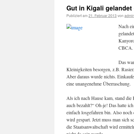
Gut in Kigali gelandet 
Publiziert am
21. Februar 2013
von
admi
Nach ei
gelande
Kanyoro
CBCA.
Das war
Kleinigkeiten besorgen, z.B. Rasie
Aber daraus wurde nichts. Einkauf
eine unangenehme Überraschung.
Als ich nach Hause kam, stand die 
auch bezahlt?“ Oh-je! Das hatte ich
einfach losgefahren bin. Also noch 
wird gespart. Jetzt muss man sich s
die Staatsanwaltschaft wird ermitte
nicht da sein werde.