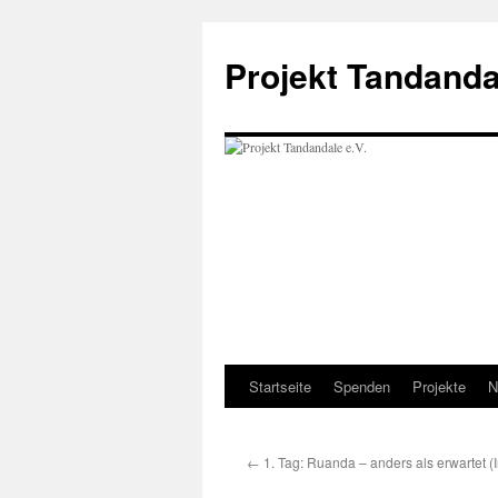
Projekt Tandanda
Startseite
Spenden
Projekte
N
Zum
Inhalt
←
1. Tag: Ruanda – anders als erwartet (
springen