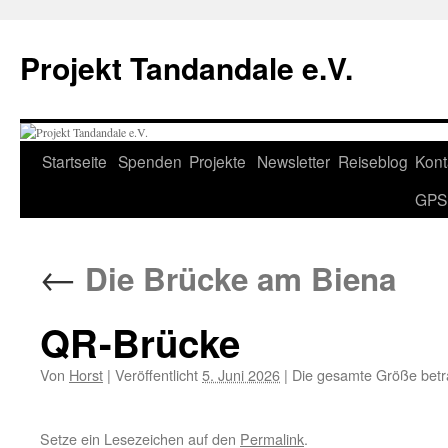
Projekt Tandandale e.V.
Zum
Startseite
Spenden
Projekte
Newsletter
Reiseblog
Kont
Inhalt
GPS
springen
←
Die Brücke am Biena
QR-Brücke
Von
Horst
|
Veröffentlicht
5. Juni 2026
|
Die gesamte Größe bet
Setze ein Lesezeichen auf den
Permalink
.