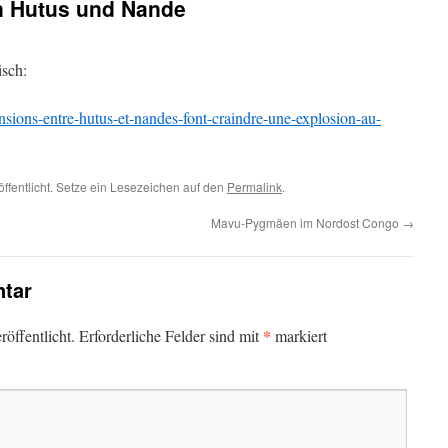
 Hutus und Nande
isch:
tensions-entre-hutus-et-nandes-font-craindre-une-explosion-au-
öffentlicht. Setze ein Lesezeichen auf den
Permalink
.
Mavu-Pygmäen im Nordost Congo
→
tar
*
öffentlicht.
Erforderliche Felder sind mit
markiert