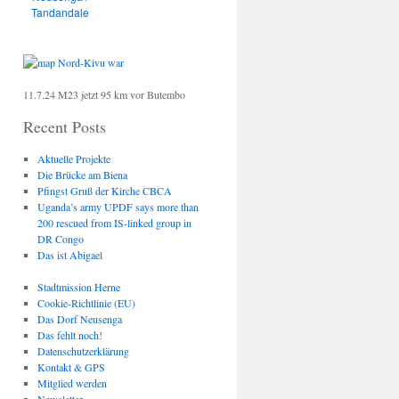
Tandandale
11.7.24 M23 jetzt 95 km vor Butembo
Recent Posts
Aktuelle Projekte
Die Brücke am Biena
Pfingst Gruß der Kirche CBCA
Uganda’s army UPDF says more than
200 rescued from IS-linked group in
DR Congo
Das ist Abigael
Stadtmission Herne
Cookie-Richtlinie (EU)
Das Dorf Neusenga
Das fehlt noch!
Datenschutzerklärung
Kontakt & GPS
Mitglied werden