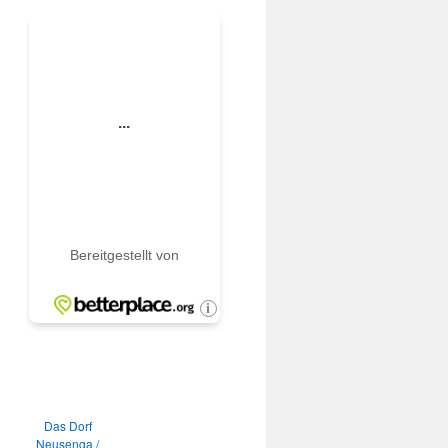
Das Dorf
Neusenga /