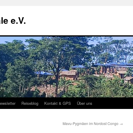
le e.V.
ewsletter
Reiseblog
Kontakt & GPS
Über uns
Mavu-Pygmäen im Nordost Congo
→