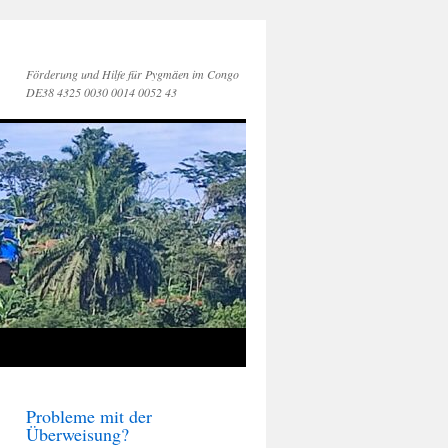
Förderung und Hilfe für Pygmäen im Congo
DE38 4325 0030 0014 0052 43
Probleme mit der
Überweisung?