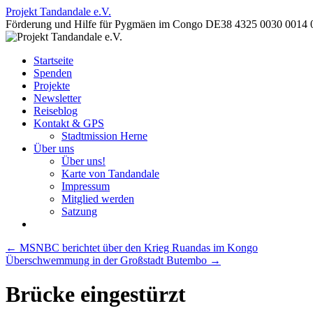
Projekt Tandandale e.V.
Förderung und Hilfe für Pygmäen im Congo DE38 4325 0030 0014 
Zum
Startseite
Inhalt
Spenden
springen
Projekte
Newsletter
Reiseblog
Kontakt & GPS
Stadtmission Herne
Über uns
Über uns!
Karte von Tandandale
Impressum
Mitglied werden
Satzung
←
MSNBC berichtet über den Krieg Ruandas im Kongo
Überschwemmung in der Großstadt Butembo
→
Brücke eingestürzt