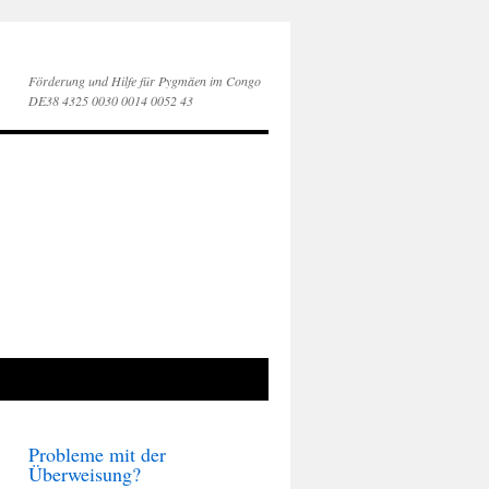
Förderung und Hilfe für Pygmäen im Congo
DE38 4325 0030 0014 0052 43
Probleme mit der
Überweisung?