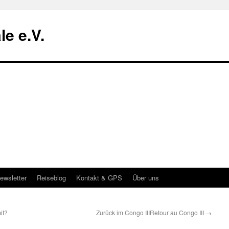
le e.V.
ewsletter
Reiseblog
Kontakt & GPS
Über uns
it?
Zurück im Congo III
Retour au Congo III
→