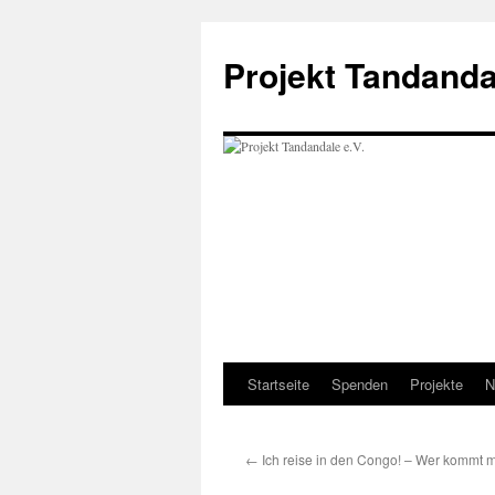
Projekt Tandanda
Startseite
Spenden
Projekte
N
Zum
Inhalt
←
Ich reise in den Congo! – Wer kommt m
springen