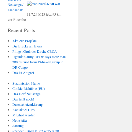
Neusenga /
Tandandale
11.7.24 M23 jetzt 95 km
vor Butembo
Recent Posts
Aktuelle Projekte
Die Brücke am Biena
Pfingst Gruß der Kirche CBCA
Uganda’s army UPDF says more than
200 rescued from IS-linked group in
DR Congo
Das ist Abigael
Stadtmission Herne
Cookie-Richtlinie (EU)
Das Dorf Neusenga
Das fehlt noch!
Datenschutzerklärung
Kontakt & GPS
Mitglied werden
Newsletter
Satzung
Spenden IBAN DE67 4325 0030