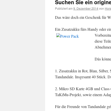
Suchen Sie ein origi
Publiziert am
9. Dezember 2014
von
Hors
Das wäre doch ein Geschenk für W
Ein Zusatzakku fürs Handy oder ei
Vorbereitu
diese Teil
Abnehmer 
Dâs können
1. Zusatzakku in Rot, Blau, Silbe
Tandandale. Insgesamt 40 Stück. Da
2. Mikro SD Karte 4GB und Class 
TaKiMu-Projekt, sowie einem Adapte
Für die Freunde von Tandandale geh