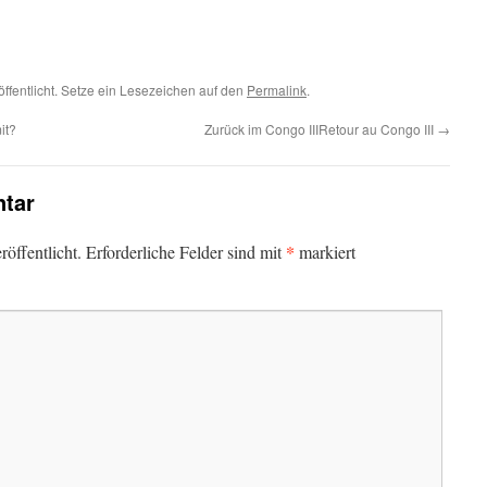
öffentlicht. Setze ein Lesezeichen auf den
Permalink
.
it?
Zurück im Congo III
Retour au Congo III
→
tar
*
öffentlicht.
Erforderliche Felder sind mit
markiert