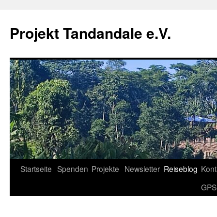
Projekt Tandandale e.V.
Zum
Startseite
Spenden
Projekte
Newsletter
Reiseblog
Kont
Inhalt
GPS
springen