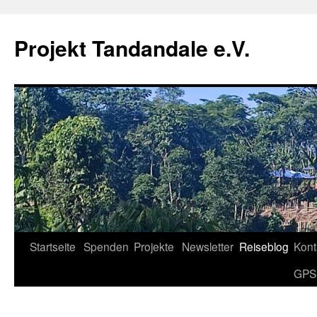
Projekt Tandandale e.V.
Zum
Startseite
Spenden
Projekte
Newsletter
Reiseblog
Kont
Inhalt
GPS
springen