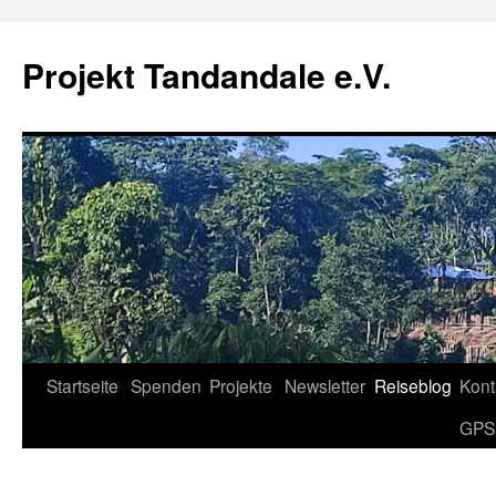
Projekt Tandandale e.V.
Zum
Startseite
Spenden
Projekte
Newsletter
Reiseblog
Kont
Inhalt
GPS
springen