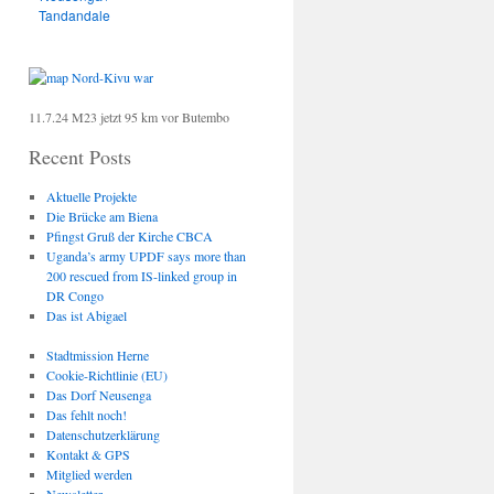
Tandandale
11.7.24 M23 jetzt 95 km vor Butembo
Recent Posts
Aktuelle Projekte
Die Brücke am Biena
Pfingst Gruß der Kirche CBCA
Uganda’s army UPDF says more than
200 rescued from IS-linked group in
DR Congo
Das ist Abigael
Stadtmission Herne
Cookie-Richtlinie (EU)
Das Dorf Neusenga
Das fehlt noch!
Datenschutzerklärung
Kontakt & GPS
Mitglied werden