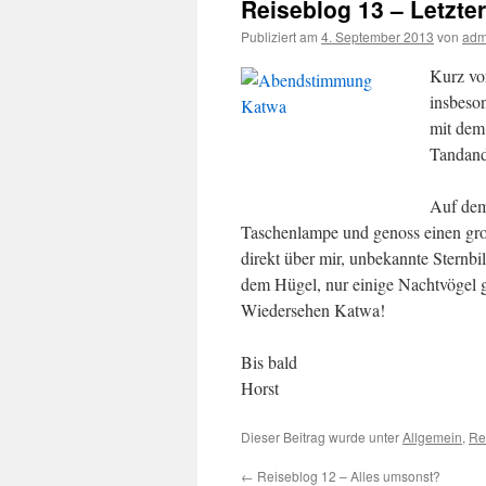
Reiseblog 13 – Letzt
Publiziert am
4. September 2013
von
adm
Kurz vo
insbeso
mit dem
Tandanda
Auf dem
Taschenlampe und genoss einen gro
direkt über mir, unbekannte Sternb
dem Hügel, nur einige Nachtvögel ga
Wiedersehen Katwa!
Bis bald
Horst
Dieser Beitrag wurde unter
Allgemein
,
Re
←
Reiseblog 12 – Alles umsonst?