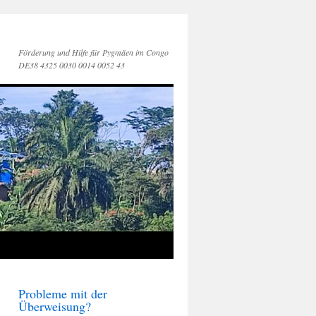
Förderung und Hilfe für Pygmäen im Congo
DE38 4325 0030 0014 0052 43
Probleme mit der
Überweisung?