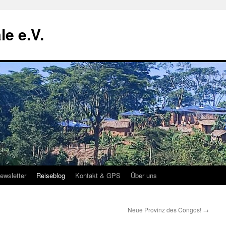
le e.V.
ewsletter
Reiseblog
Kontakt & GPS
Über uns
Neue Provinz des Congos!
→